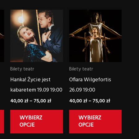
res
Zakres
Zakres
Ten
Ten
Ten
:
cen:
cen:
produkt
produkt
produk
od
od
00 zł
40,00 zł
40,00 zł
ma
ma
ma
do
do
wiele
wiele
wiele
00 zł
75,00 zł
75,00 zł
wariantów.
wariantów.
warian
Opcje
Opcje
Opcje
Bilety teatr
Bilety teatr
można
można
można
Hanka! Życie jest
Ofiara Wilgefortis
wybrać
wybrać
wybrać
kabaretem 19.09 19:00
26.09 19:00
na
na
na
40,00
zł
–
75,00
zł
40,00
zł
–
75,00
zł
stronie
stronie
stronie
produktu
produktu
produk
WYBIERZ
WYBIERZ
OPCJE
OPCJE