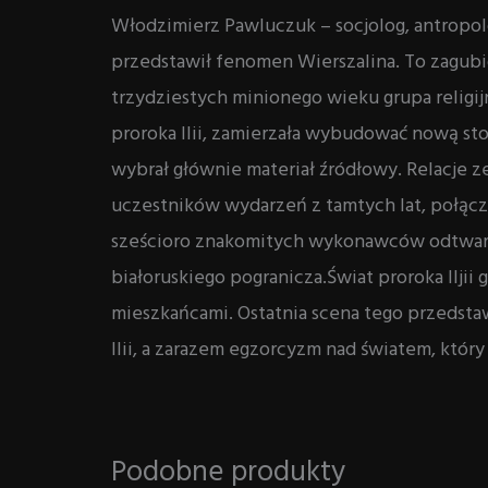
Włodzimierz Pawluczuk – socjolog, antropolog
przedstawił fenomen Wierszalina. To zagubio
trzydziestych minionego wieku grupa relig
proroka Ilii, zamierzała wybudować nową sto
wybrał głównie materiał źródłowy. Relacje 
uczestników wydarzeń z tamtych lat, połącz
sześcioro znakomitych wykonawców odtwarz
białoruskiego pogranicza.Świat proroka Iljii
mieszkańcami. Ostatnia scena tego przedst
Ilii, a zarazem egzorcyzm nad światem, któr
Podobne produkty