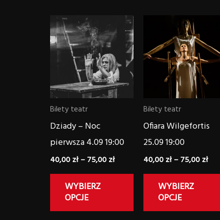
Zakres
Zak
Ten
cen:
cen
produkt
od
od
40,00 zł
40,
ma
do
do
wiele
75,00 zł
75,
wariantów.
Opcje
Bilety teatr
Bilety teatr
można
Dziady – Noc
Ofiara Wilgefortis
wybrać
pierwsza 4.09 19:00
25.09 19:00
na
40,00
zł
–
75,00
zł
40,00
zł
–
75,00
zł
stronie
produktu
WYBIERZ
WYBIERZ
OPCJE
OPCJE