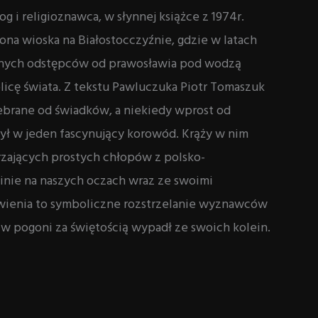
 i religioznawca, w słynnej książce z 1974r.
na wioska na Białostocczyźnie, gdzie w latach
ijnych odstępców od prawosławia pod wodzą
licę świata. Z tekstu Pawluczuka Piotr Tomaszuk
zebrane od świadków, a niekiedy wprost od
ył w jeden fascynujący korowód. Krąży w nim
ających prostych chłopów z polsko-
 ginie na naszych oczach wraz ze swoimi
awienia to symboliczne rozstrzelanie wyznawców
y w pogoni za świętością wypadł ze swoich kolein.