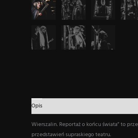
Opis
Informacje dodatkowe
Wierszalin. Reportaż o końcu świata” to pr
przedstawień supraskiego teatru.