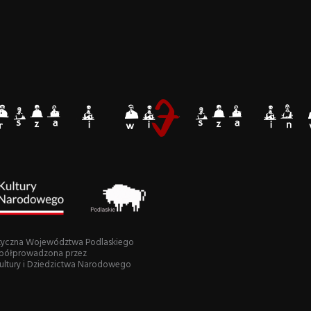
ystyczna Województwa Podlaskiego
półprowadzona przez
Kultury i Dziedzictwa Narodowego