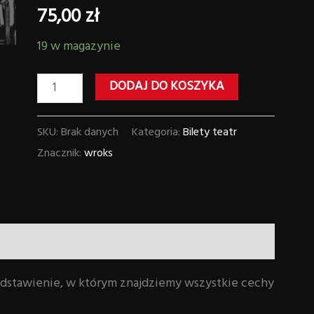
19:00
75,00
zł
75,00 zł
19 w magazynie
DODAJ DO KOSZYKA
SKU:
Brak danych
Kategoria:
Bilety teatr
Znacznik:
wroks
zedstawienie, w którym znajdziemy wszystkie cechy