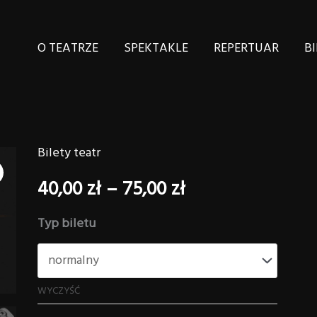
O TEATRZE
SPEKTAKLE
REPERTUAR
BI
Bilety teatr
ilość
Zakres
Wierszalin.
40,00
zł
–
75,00
zł
cen:
Reportaż
Typ biletu
o
od
końcu
40,00 zł
świata
WYCZYŚĆ
30.05
do