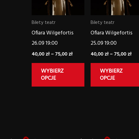
wariantów.
Opcje
Bilety teatr
Bilety teatr
można
Ofiara Wilgefortis
Ofiara Wilgefortis
wybrać
26.09 19:00
25.09 19:00
na
40,00
zł
–
75,00
zł
40,00
zł
–
75,00
zł
stronie
produktu
WYBIERZ
WYBIERZ
OPCJE
OPCJE