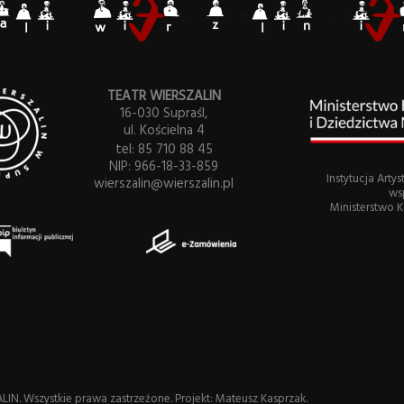
TEATR WIERSZALIN
16-030 Supraśl,
ul. Kościelna 4
tel: 85 710 88 45
NIP: 966-18-33-859
Instytucja Art
wierszalin@wierszalin.pl
ws
Ministerstwo 
LIN. Wszystkie prawa zastrzeżone.
Projekt: Mateusz Kasprzak.