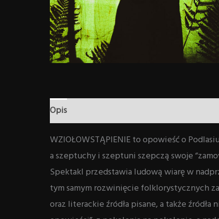
Opis
Informacje dodatkowe
WZIOŁOWSTĄPIENIE to opowieść o Podlasiu – k
a szeptuchy i szeptuni szepczą swoje “zamow
Spektakl przedstawia ludową wiarę w nadprz
tym samym rozwinięcie folklorystycznych z
oraz literackie źródła pisane, a także źródł