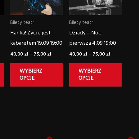
wariantów.
wariantów.
warian
Opcje
Opcje
Opcje
Bilety teatr
Bilety teatr
można
można
można
Hanka! Życie jest
Dziady – Noc
wybrać
wybrać
wybrać
kabaretem 19.09 19:00
pierwsza 4.09 19:00
na
na
na
40,00
zł
–
75,00
zł
40,00
zł
–
75,00
zł
stronie
stronie
stronie
produktu
produktu
produk
WYBIERZ
WYBIERZ
OPCJE
OPCJE