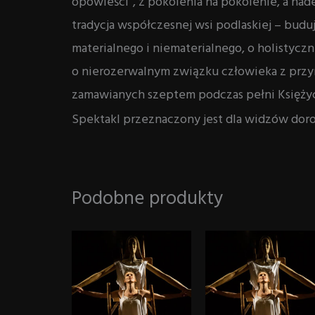
opowieści”, z pokolenia na pokolenie, a nad
tradycja współczesnej wsi podlaskiej – budu
materialnego i niematerialnego, o holistycz
o nierozerwalnym związku człowieka z przyr
zamawianych szeptem podczas pełni Księży
Spektakl przeznaczony jest dla widzów doro
Podobne produkty
Zakres
Zak
Ten
cen:
cen
produkt
od
od
40,00 zł
40,
ma
do
do
wiele
75,00 zł
75,