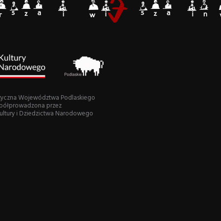
ystyczna Województwa Podlaskiego
półprowadzona przez
Kultury i Dziedzictwa Narodowego