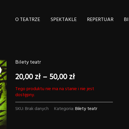
O TEATRZE
SPEKTAKLE
REPERTUAR
BI
Bilety teatr
Zakres
20,00
zł
–
50,00
zł
cen:
Tego produktu nie ma na stanie i nie jest
od
dostępny.
20,00 zł
SKU:
Brak danych
Kategoria:
Bilety teatr
do