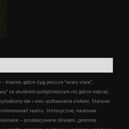
50,00 zł
rainie, gdzie żyją jeszcze “wiary stare”,
y” ze skutkiem potężniejszym niż gdzie indziej.
yrodzony dar i moc uzdrawiania ziołami. Stanowi
ainteresowań teatru. Historyczne, naukowe
a niepisane – przekazywane słowami „gminnej