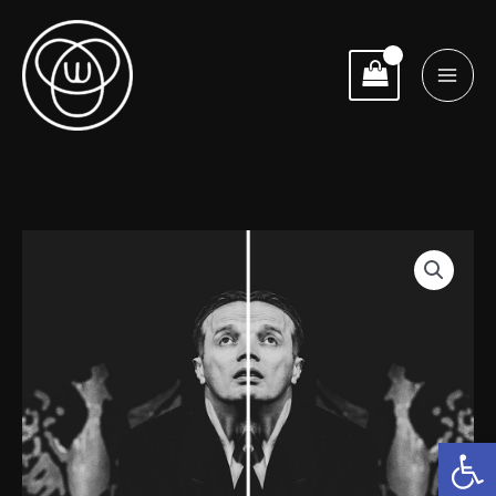
Przejdź
do
treści
ilość
Zakres
10.11.2023
cen:
19:00
Wyzwolenie
od
40,00 zł
Otwórz 
do