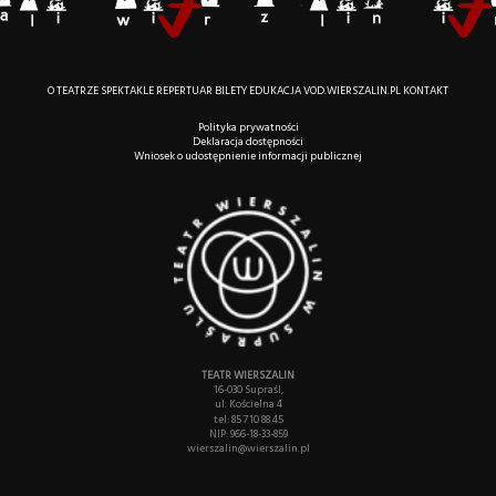
O TEATRZE
SPEKTAKLE
REPERTUAR
BILETY
EDUKACJA
VOD.WIERSZALIN.PL
KONTAKT
Polityka prywatności
Deklaracja dostępności
Wniosek o udostępnienie informacji publicznej
TEATR WIERSZALIN
16-030 Supraśl,
ul. Kościelna 4
tel: 85 710 88 45
NIP: 966-18-33-859
wierszalin@wierszalin.pl