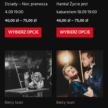
wybrać
wybrać
Dziady – Noc pierwsza
Hanka! Życie jest
na
na
4.09 19:00
kabaretem 18.09 19:00
stronie
stronie
40,00
zł
–
75,00
zł
40,00
zł
–
75,00
zł
produktu
produk
WYBIERZ OPCJE
WYBIERZ OPCJE
Zakres
Zakres
Ten
Ten
cen:
cen:
produkt
produkt
od
od
40,00 zł
40,00 zł
ma
ma
do
do
wiele
wiele
75,00 zł
75,00 zł
wariantów.
wariant
Opcje
Opcje
można
można
Bilety teatr
Bilety teatr